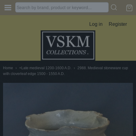
Log in
Register
Home
›
+Late medieval 1200-1600 A.D.
›
2988. Medieval stoneware cup
with cloverleaf edge 1500 - 1550 A.D.