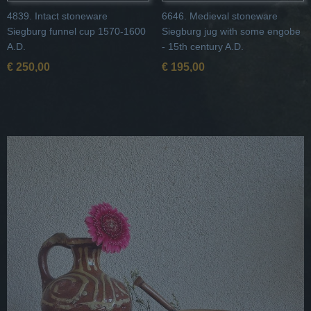
4839. Intact stoneware
6646. Medieval stoneware
Siegburg funnel cup 1570-1600
Siegburg jug with some engobe
A.D.
- 15th century A.D.
€ 250,00
€ 195,00