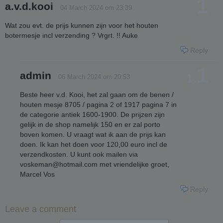
1
a.v.d.kooi
04 March 2024 om 23:39
Wat zou evt. de prijs kunnen zijn voor het houten
botermesje incl verzending ? Vrgrt. !! Auke
Reply
1
admin
1.
06 March 2024 om 20:53
Beste heer v.d. Kooi, het zal gaan om de benen /
houten mesje 8705 / pagina 2 of 1917 pagina 7 in
de categorie antiek 1600-1900. De prijzen zijn
gelijk in de shop namelijk 150 en er zal porto
boven komen. U vraagt wat ik aan de prijs kan
doen. Ik kan het doen voor 120,00 euro incl de
verzendkosten. U kunt ook mailen via
voskeman@hotmail.com met vriendelijke groet,
Marcel Vos
Reply
Leave a comment