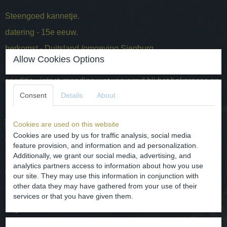
Steengoed kannetje.
datering - 15e eeuw.
herkomst - Duitsland /omgeving Siegburg.
Allow Cookies Options
afmetingen - hoog 12.5 cm en diameter 7.5 cm
conditie - intact, monding wat vervormd bij het bakproces en
heeft gebruikersschade aan bovenrand en bodemrand.
Consent
Details
About
Stoneware jug.
Cookies are used on this website
Cookies are used by us for traffic analysis, social media
date - 15th century.
feature provision, and information and ad personalization.
Additionally, we grant our social media, advertising, and
origin - Germany / Siegburg area.
analytics partners access to information about how you use
dimensions - high 12.5 cm and diameter 7.5 cm
our site. They may use this information in conjunction with
other data they may have gathered from your use of their
condition - intact, mouth slightly deformed during the baking
services or that you have given them.
process and has user damage on top edge and bottom
edge.