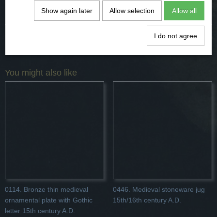
Comments
Show again later
Allow selection
Allow all
I do not agree
Save
You might also like
0114. Bronze thin medieval
0446. Medieval stoneware jug
ornamental plate with Gothic
15th/16th century A.D.
letter 15th century A.D.