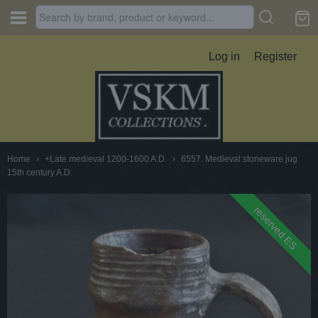
Log in
Register
Home
›
+Late medieval 1200-1600 A.D.
›
6557. Medieval stoneware jug
15th century A.D.
reserved ES