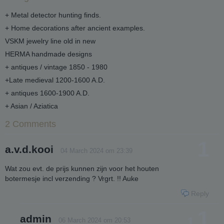
+ Metal detector hunting finds.
+ Home decorations after ancient examples.
VSKM jewelry line old in new
HERMA handmade designs
+ antiques / vintage 1850 - 1980
+Late medieval 1200-1600 A.D.
+ antiques 1600-1900 A.D.
+ Asian / Aziatica
2 Comments
1
a.v.d.kooi
04 March 2024 om 23:39
Wat zou evt. de prijs kunnen zijn voor het houten
botermesje incl verzending ? Vrgrt. !! Auke
Reply
1
admin
1.
06 March 2024 om 20:53