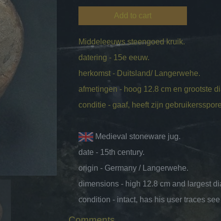
Add to cart
Middeleeuws steengoed kruik.
datering - 15e eeuw.
herkomst - Duitsland/ Langerwehe.
afmetingen - hoog 12.8 cm en grootste d
conditie - gaaf, heeft zijn gebruikersspore
Medieval stoneware jug.
date - 15th century.
origin - Germany / Langerwehe.
dimensions - high 12.8 cm and largest d
condition - intact, has his user traces see
Comments