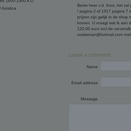
ues 1600-1900 A.D.
Beste heer v.d. Kooi, het z
/ Aziatica
/ pagina 2 of 1917 pagina 7 
prijzen zijn gelijk in de shop
komen. U vraagt wat ik aan d
120,00 euro incl de verzendk
voskeman@hotmail.com met vr
Leave a comment
Name
Email address
Message