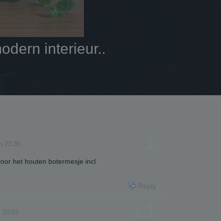
dern interieur..
1
m 23:39
voor het houten botermesje incl
Reply
1
1.
 20:53