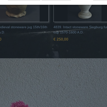
dieval stoneware jug 15th/16th
4839. Intact stoneware Siegburg fu
A.D.
cup 1570-1600 A.D.
0
€ 250,00