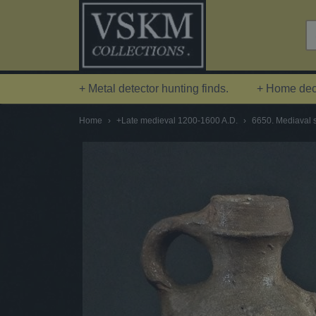
+ Metal detector hunting finds.
+ Home deco
Home
›
+Late medieval 1200-1600 A.D.
›
6650. Mediaval 