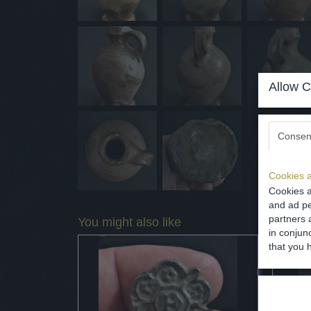
Allow C
Consen
Cookies a
Cookies a
and ad pe
partners 
You might also like
in conjun
that you 