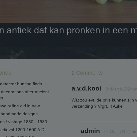
antiek dat kan pronken in een mo
ories
2 Comments
detector hunting finds.
a.v.d.kooi
04 March 2024 o
decorations after ancient
s.
Wat zou evt. de prijs kunnen zijn 
welry line old in new
verzending ? Vrgrt. !! Auke
handmade designs
ues / vintage 1850 - 1980
edieval 1200-1600 A.D.
admin
06 March 2024 om