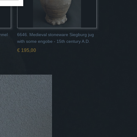
nnel
6646. Medieval stoneware Siegburg jug
with some engobe - 15th century A.D.
€ 195,00