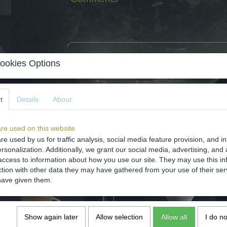
ookies Options
Save
t
Details
About
re used on this website
re used by us for traffic analysis, social media feature provision, and i
rsonalization. Additionally, we grant our social media, advertising, and 
access to information about how you use our site. They may use this in
ction with other data they may have gathered from your use of their ser
have given them.
Show again later
Allow selection
Allow all
I do n