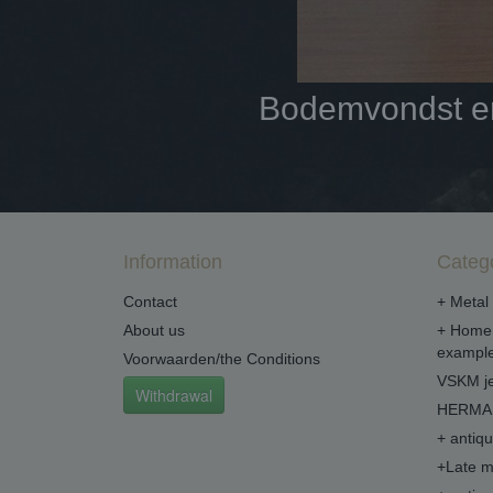
Bodemvondst en 
Information
Categ
Contact
+ Metal 
About us
+ Home 
example
Voorwaarden/the Conditions
VSKM je
Withdrawal
HERMA 
+ antiq
+Late m