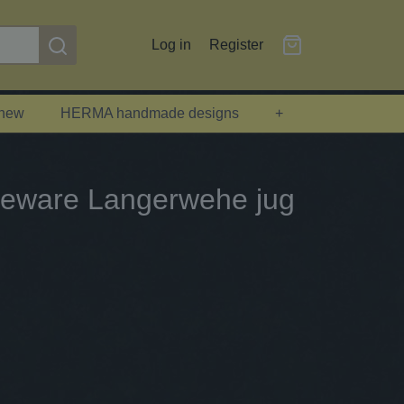
Log in
Register
 new
HERMA handmade designs
+
neware Langerwehe jug