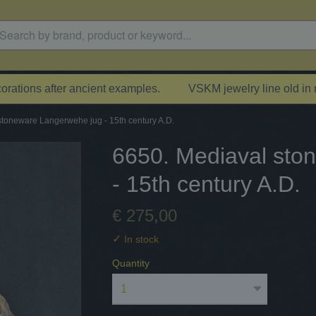
rations after ancient examples.
VSKM jewelry line old in
stoneware Langerwehe jug - 15th century A.D.
6650. Mediaval sto
- 15th century A.D.
€ 275,00
✓
In stock
Quantity