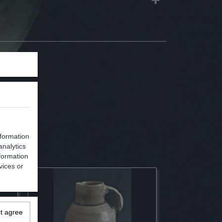
nformation
analytics
formation
vices or
ot agree