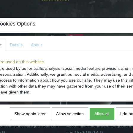
ookies Options
Save
t
Details
About
re used on this website
re used by us for traffic analysis, social media feature provision, and i
rsonalization. Additionally, we grant our social media, advertising, and 
access to information about how you use our site. They may use this in
ction with other data they may have gathered from your use of their ser
have given them.
Show again later
Allow selection
Allow all
I do n
dieval stoneware jug 15th/16th
4839. Intact stoneware Siegburg fu
A.D.
cup 1570-1600 A.D.