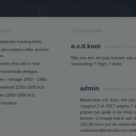
ories
2 Comments
detector hunting finds.
a.v.d.kooi
04 March 2024 o
decorations after ancient
s.
Wat zou evt. de prijs kunnen zijn 
welry line old in new
verzending ? Vrgrt. !! Auke
handmade designs
ues / vintage 1850 - 1980
edieval 1200-1600 A.D.
admin
06 March 2024 om
ues 1600-1900 A.D.
Beste heer v.d. Kooi, het z
/ Aziatica
/ pagina 2 of 1917 pagina 7 
prijzen zijn gelijk in de shop
komen. U vraagt wat ik aan d
120,00 euro incl de verzendk
voskeman@hotmail.com met vr