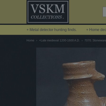
+ Metal detector hunting finds.
+ Home deco
Home
›
+Late medieval 1200-1600 A.D.
›
7070. Stoneware 