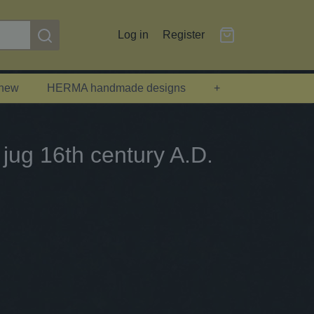
Log in
Register
 new
HERMA handmade designs
+
 jug 16th century A.D.