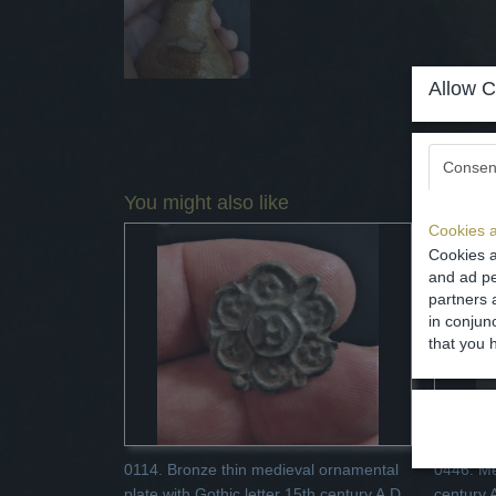
Allow C
Consen
You might also like
Cookies a
Cookies a
and ad pe
partners 
in conjun
that you 
0114. Bronze thin medieval ornamental
0446. Me
plate with Gothic letter 15th century A.D.
century 