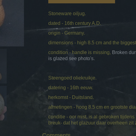
Stoneware oiljug.
dated - 16th century A.D.
origin - Germany.
dimensions - high 8.5 cm and the bigges
condition - handle is missing,
Broken duri
is glazed
.
see photo's.
Steengoed oliekruikje.
datering - 16th eeuw.
herkomst - Duitsland.
afmetingen - hoog 8.5 cm en grootste di
conditie - oor mist, is al gebroken tijden
breuk- dat het glazuur daar overheen zit z
Comments