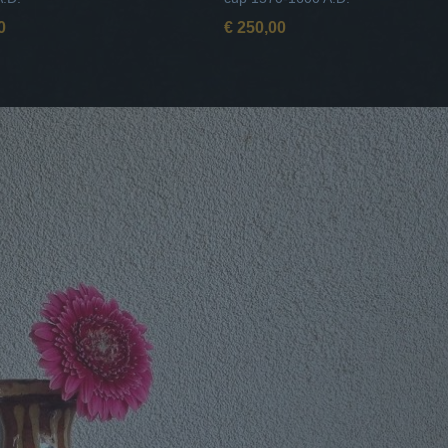
0
€ 250,00