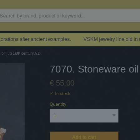
rations after ancient examples.
VSKM jewelry line old in
oil jug 16th century A.D.
7070. Stoneware oil
€ 55,00
✓
In stock
Quantity
Add to cart