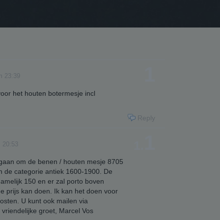
1
m 23:39
voor het houten botermesje incl
Reply
1
1.
 20:53
al gaan om de benen / houten mesje 8705
in de categorie antiek 1600-1900. De
 namelijk 150 en er zal porto boven
e prijs kan doen. Ik kan het doen voor
osten. U kunt ook mailen via
iendelijke groet, Marcel Vos