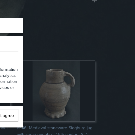
nformation
analytics
formation
vices or
ot agree
nnel
6646. Medieval stoneware Siegburg jug
with some engobe - 15th century A.D.