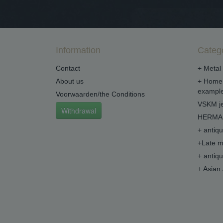
Information
Categ
Contact
+ Metal 
About us
+ Home 
example
Voorwaarden/the Conditions
VSKM je
Withdrawal
HERMA 
+ antiq
+Late m
+ antiq
+ Asian 